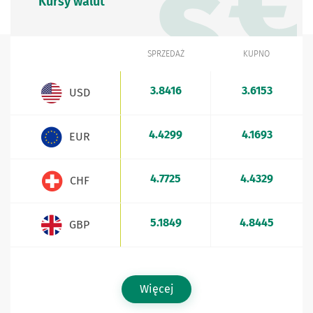
Kursy walut
SPRZEDAŻ
KUPNO
WALUTA
Kursy walut - aktualne stawki sprzedaży i kupna
3.8416
3.6153
USD
4.4299
4.1693
EUR
4.7725
4.4329
CHF
5.1849
4.8445
GBP
Więcej