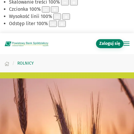
Skalowanie treści
100
%
Czcionka
100
%
Wysokość linii
100
%
Odstęp liter
100
%
Zaloguj się
ROLNICY
Sprawdź, co przygotowaliśmy dla Roln