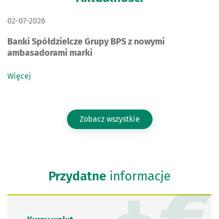
DATA PUBLIKACJI:
02-07-2026
Banki Spółdzielcze Grupy BPS z nowymi
ambasadorami marki
Więcej
Zobacz wszystkie
Przydatne
informacje