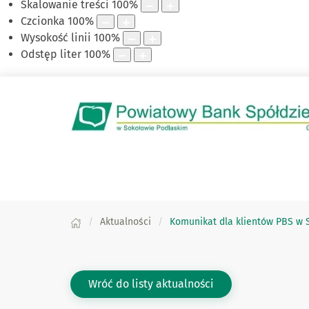
Skalowanie treści
100
%
Czcionka
100
%
Wysokość linii
100
%
Odstęp liter
100
%
Aktualności
Komunikat dla klientów PBS w 
Wróć do listy aktualności