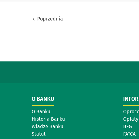
Poprzednia
O BANKU
INFO
O Banku
Oproc
Historia Banku
Opłaty 
Władze Banku
BFG
Statut
FATCA