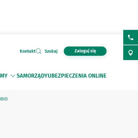
Zaloguj się
Kontakt
Szukaj
RMY
SAMORZĄDY
UBEZPIECZENIA ONLINE
IBID